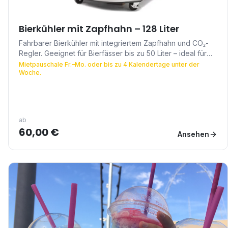
Bierkühler mit Zapfhahn – 128 Liter
Fahrbarer Bierkühler mit integriertem Zapfhahn und CO₂-
Regler. Geeignet für Bierfässer bis zu 50 Liter – ideal für
Geburtstage, Hochzeiten, Firmenfeiern und
Mietpauschale Fr.–Mo. oder bis zu 4 Kalendertage unter der
Woche.
Vereinsveranstaltungen.
ab
60,00 €
Ansehen