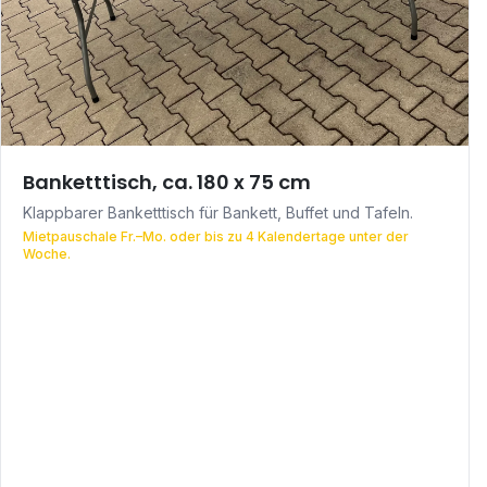
Banketttisch, ca. 180 x 75 cm
Klappbarer Banketttisch für Bankett, Buffet und Tafeln.
Mietpauschale Fr.–Mo. oder bis zu 4 Kalendertage unter der
Woche.