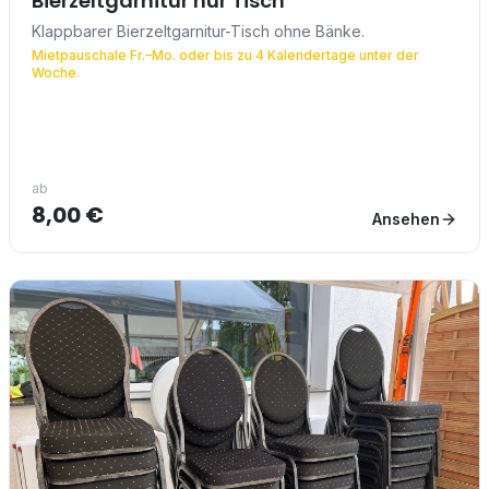
Bierzeltgarnitur nur Tisch
Klappbarer Bierzeltgarnitur-Tisch ohne Bänke.
Mietpauschale Fr.–Mo. oder bis zu 4 Kalendertage unter der
Woche.
ab
8,00 €
Ansehen