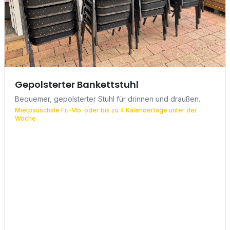
Gepolsterter Bankettstuhl
Bequemer, gepolsterter Stuhl für drinnen und draußen.
Mietpauschale Fr.–Mo. oder bis zu 4 Kalendertage unter der
Woche.