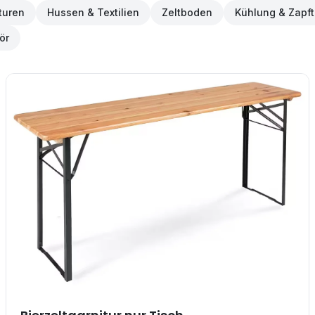
turen
Hussen & Textilien
Zeltboden
Kühlung & Zapf
ör